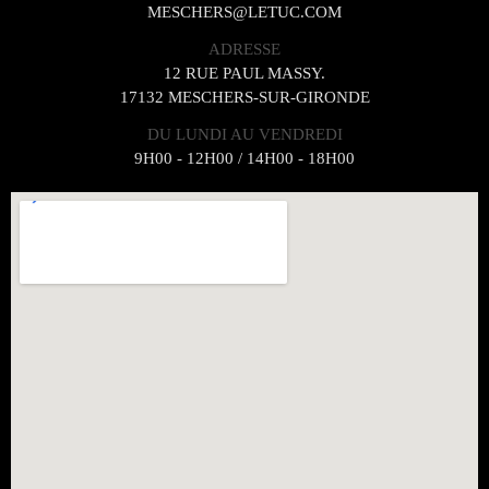
MESCHERS@LETUC.COM
ADRESSE
12 RUE PAUL MASSY.
17132 MESCHERS-SUR-GIRONDE
DU LUNDI AU VENDREDI
9H00 - 12H00 / 14H00 - 18H00