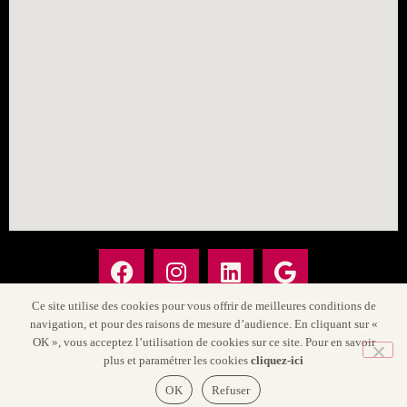
Ce site utilise des cookies pour vous offrir de meilleures conditions de
navigation, et pour des raisons de mesure d’audience. En cliquant sur «
OK », vous acceptez l’utilisation de cookies sur ce site. Pour en savoir
plus et paramétrer les cookies
cliquez-ici
Nos honoraires
Informations & tendances
Plan Du Site
OK
Refuser
Mentions légales & Politique de Confidentialité