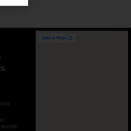
E
RS
.COM
SY.
GIRONDE