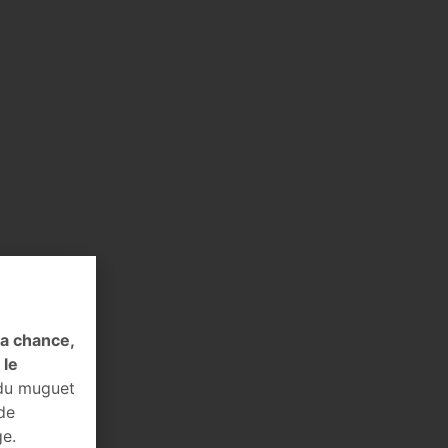
la chance,
 le
 du muguet
de
ge.