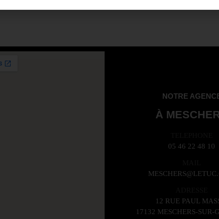
NOTRE AGENC
À MESCHE
TELEPHONE
05 46 22 48 10
MAIL
MESCHERS@LETUC
ADRESSE
12 RUE PAUL MAS
17132 MESCHERS-SUR-