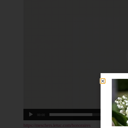
vidéo
00:00
https://meschers.letuc.com/honoraires