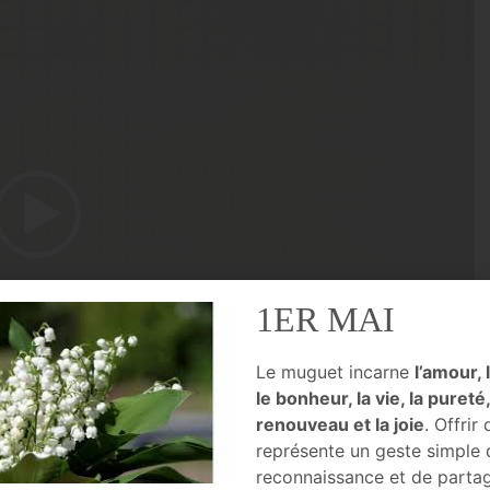
1ER MAI
Le muguet incarne
l’amour, 
le bonheur, la vie, la pureté,
renouveau et la joie
. Offrir
00:20
représente un geste simple 
reconnaissance et de parta