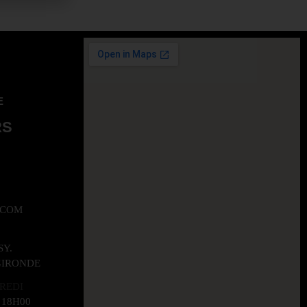
E
RS
.COM
SY.
GIRONDE
REDI
- 18H00