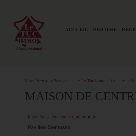
ACCUEIL
HISTOIRE
RÉGI
Vous êtes ici ›
›
›
Bienvenue chez Le Tuc Immo
Actualités
No
MAISON DE CENTR
https://meschers.letuc.com/honoraires
Pavillon (Semussa