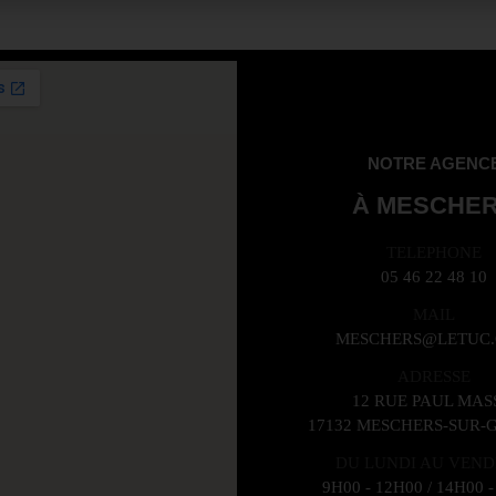
NOTRE AGENC
À MESCHE
TELEPHONE
05 46 22 48 10
MAIL
MESCHERS@LETUC
ADRESSE
12 RUE PAUL MAS
17132 MESCHERS-SUR-
DU LUNDI AU VEND
9H00 - 12H00 / 14H00 