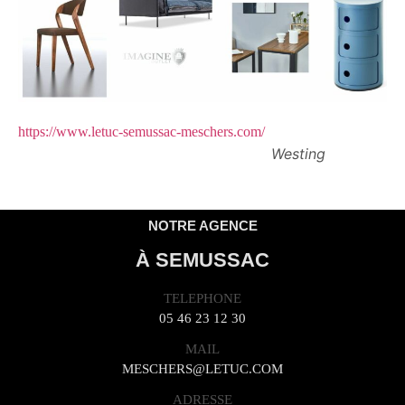
https://www.letuc-semussac-meschers.com/
Westing
NOTRE AGENCE
À SEMUSSAC
TELEPHONE
05 46 23 12 30
MAIL
MESCHERS@LETUC.COM
ADRESSE