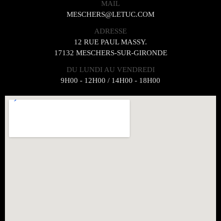
MAIL
MESCHERS@LETUC.COM
ADRESSE
12 RUE PAUL MASSY.
17132 MESCHERS-SUR-GIRONDE
DU LUNDI AU VENDREDI
9H00 - 12H00 / 14H00 - 18H00